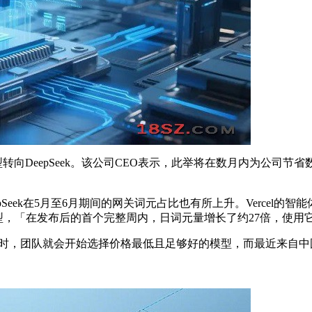
laude模型转向DeepSeek。该公司CEO表示，此举将在数月
eek在5月至6月期间的网关词元占比也有所上升。Vercel的智能体基础
的模型，「在发布后的首个完整周内，日词元量增长了约27倍，使用
模型时，团队就会开始选择价格最低且足够好的模型，而最近来自