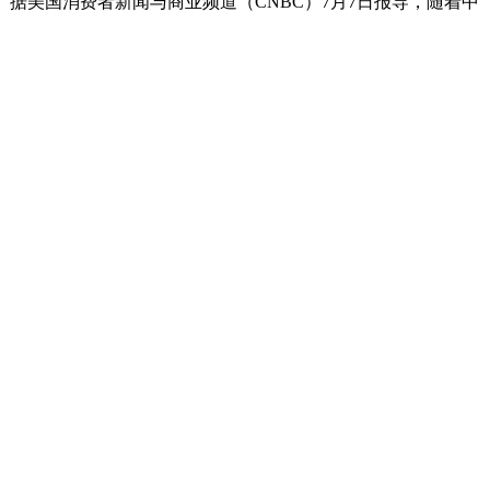
。据美国消费者新闻与商业频道（CNBC）7月7日报导，随着中