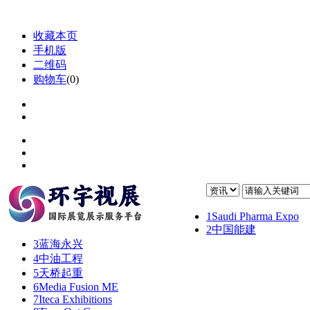
收藏本页
手机版
二维码
购物车
(
0
)
1
Saudi Pharma Expo
2
中国能建
3
蓝海永兴
4
中油工程
5
天桥起重
6
Media Fusion ME
7
Iteca Exhibitions