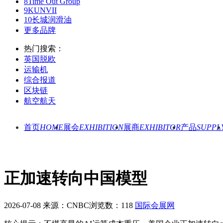
8
Time Out Group
9
KUNVII
10
长城润滑油
更多品牌
热门搜索：
英国脱欧
运输机
综合报道
区块链
航空航天
首页
HOME
展会
EXHIBITION
展商
EXHIBITOR
产品
SUPPL
正加速转向中国模型
2026-07-08
来源：CNBC
浏览数：118
国际会展网