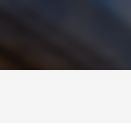
案
智能耗材管理解决方案
药
1
2
3
4
5
6
7
8
9
10