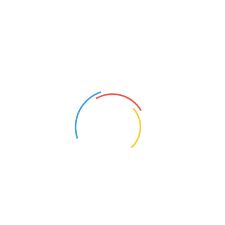
亚吉曾任美国加州大学伯克利分校化学系James和
Neeltje Tretter讲席教授。他与罗布森（Richard
Robson）和北川进（Susumu Kitagawa）共同获得2025
年诺贝尔化学奖，以表彰他们在“金属有机框架”（me
tal-
organic f
rameworks, MOFs）领域的卓越贡献。
据《光明日报》微信公众号，亚吉的研究涵盖无机
与有机化合物的合成、结构与性质，以及新型晶体材料
的设计与构建。他提出的“构建模块方法”推动新材料创
造实现指数级增长，催生了前所未有的化学多样性；开