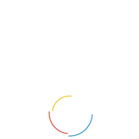
场游行、音乐会和烟花表演。
美国国家气象局说，周五有超过1亿8500万人处于
高温预警之下，约占美国总人口一半以上，部分地区的
体感温度最高可达到46摄氏度。
美国热浪持续 建国250周年庆典多项活动喊停