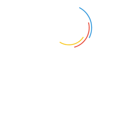
国际清算银行总经理德科斯对记者说，上一次2022
年的生活费冲击“仍留在经济主体的记忆中”，这意味第
二轮效应出现的概率更高。
国际清算银行总部位于瑞士巴塞尔，被称为央行中
的央行。它的主要职能是促进国际货币和金融合作。
整体上，国际清算银行认为，维护价格稳定、确保
财政可持续性和加强金融稳定，必须成为各国政策制定
者的优先事项。