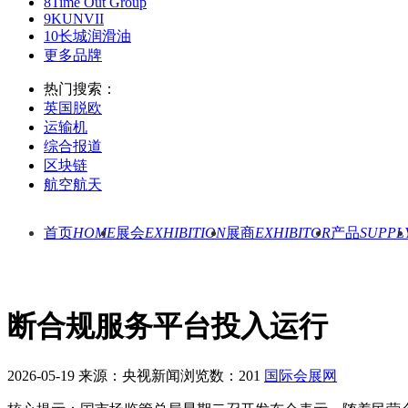
8
Time Out Group
9
KUNVII
10
长城润滑油
更多品牌
热门搜索：
英国脱欧
运输机
综合报道
区块链
航空航天
首页
HOME
展会
EXHIBITION
展商
EXHIBITOR
产品
SUPPL
断合规服务平台投入运行
2026-05-19
来源：央视新闻
浏览数：201
国际会展网