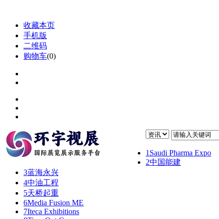
收藏本页
手机版
二维码
购物车
(
0
)
1
Saudi Pharma Expo
2
中国能建
3
蓝海永兴
4
中油工程
5
天桥起重
6
Media Fusion ME
7
Iteca Exhibitions