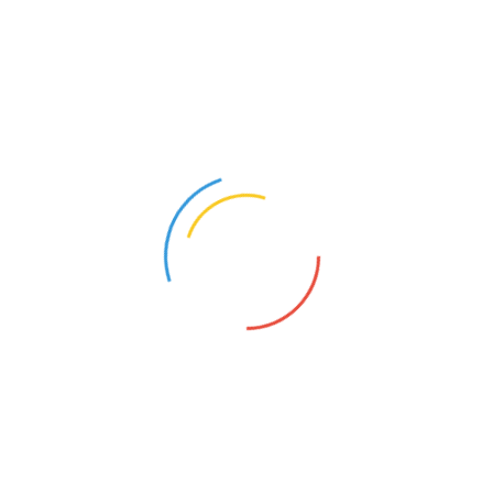
报导说，在2020年时，全球AI研究领域还呈现出
「美国一家独大」的局面。美国当时占据了榜单的前七
名，在前20名中占据了13个席位。中国于2017年制订了
到2030年在AI领域引领世界的《新一代人工智慧发展规
划》，一直在从国家层面推动相关研究。
结果，名校清华大学和北京大学等将采纳论文作者
人数扩大到了3～4倍。浙江大学与阿里巴巴集团建立了
合作关系，新设立了AI专门研究所，2020年采纳论文作