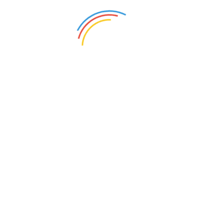
打赏
上一条：
英德美三位科学家 分享诺贝尔物理学奖
下一条：
自認新冠免疫了！川普一返回白宮就脫口罩
0
人打赏
纠错
同类资讯
美国七月份非农就业人数意外下降
引发人们对下月加息疑虑
27
15小时前