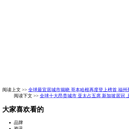
阅读上文 >>
全球最宜居城市揭晓 哥本哈根再度登上榜首 福州列
阅读下文 >>
全球十大昂贵城市 亚太占五席 新加坡居冠 
大家喜欢看的
品牌
资讯