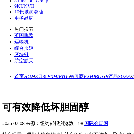
8
Time Out Group
9
KUNVII
10
长城润滑油
更多品牌
热门搜索：
英国脱欧
运输机
综合报道
区块链
航空航天
首页
HOME
展会
EXHIBITION
展商
EXHIBITOR
产品
SUPPL
可有效降低坏胆固醇
2026-07-08
来源：纽约邮报
浏览数：98
国际会展网