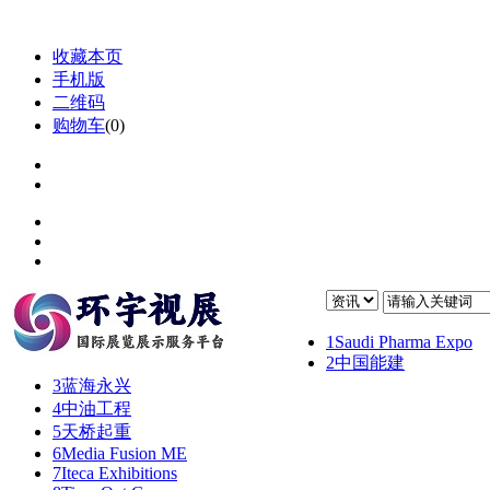
收藏本页
手机版
二维码
购物车
(
0
)
1
Saudi Pharma Expo
2
中国能建
3
蓝海永兴
4
中油工程
5
天桥起重
6
Media Fusion ME
7
Iteca Exhibitions