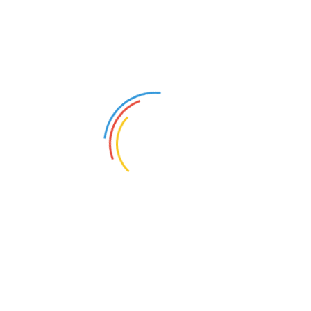
测设备的限制，目前已在多个国家投入使用。
中国在全球最快超级电脑排行榜超越美国荣登榜首
中国在全球最快超级电脑排行榜超越美国荣登榜首，但分析认
为这或许更多反映中国想要展现在计算系统领域的自主能力，
而非在全球人工智能竞赛中的地位。位于中国国家超级计算深
圳中心的灵晟（LineShine）系统采用国产晶片，并在2026年6
月的TOP500全球超级电脑排名中，击败此前的冠军“埃尔卡皮
坦”（El Capitan），排名第一。
超过99.99%纯硅问世 中国攻克硅
基量子晶片关键材料
科技创新
250
韬定律的极限在哪？联机延迟直接降500倍 专家曝AI系
统每年快10倍