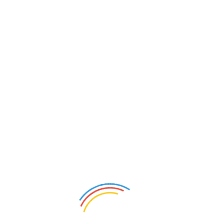
资讯搜索
分类
地区
排序方式
英国女王：英国王室愿为中英两
国关系
发展努力
国际
913
触屏版
电脑版
微信
登录/注册
意见反馈
联系方式
关于我们
站点地图
Copyright 2003-2026 © 国际会展网 18SZ.com All