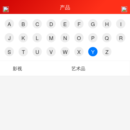
产品
A
B
C
D
E
F
G
H
I
J
K
L
M
N
O
P
Q
R
S
T
U
V
W
X
Y
Z
影视
艺术品