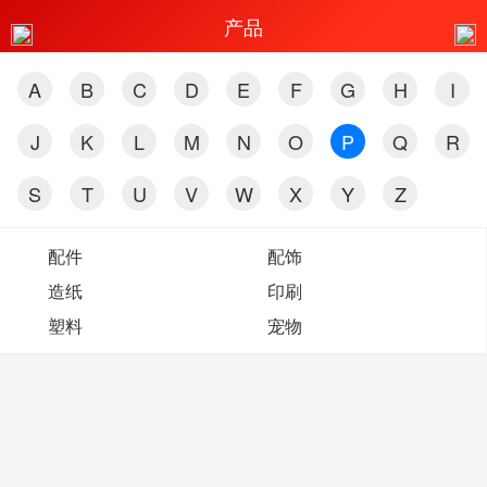
产品
A
B
C
D
E
F
G
H
I
J
K
L
M
N
O
P
Q
R
S
T
U
V
W
X
Y
Z
配件
配饰
造纸
印刷
塑料
宠物