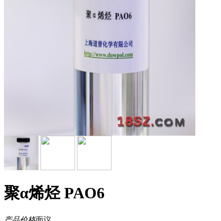
聚α烯烃 PAO6
产品价格
面议