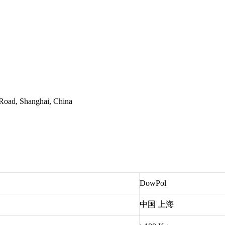
 Road, Shanghai, China
DowPol
中国 上海