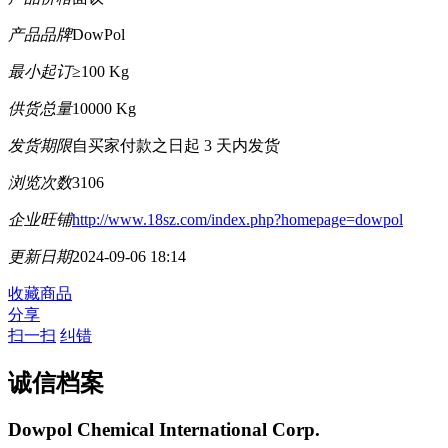
产品品牌
DowPol
最小起订
≥100 Kg
供货总量
10000 Kg
发货期限
自买家付款之日起
3
天内发货
浏览次数
3106
企业旺铺
http://www.18sz.com/index.php?homepage=dowpol
更新日期
2024-09-06 18:14
收藏商品
分享
扫一扫
纠错
诚信档案
Dowpol Chemical International Corp.