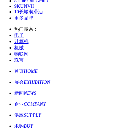
8
Time Out Group
9
KUNVII
10
长城润滑油
更多品牌
热门搜索：
电子
计算机
机械
物联网
珠宝
首页
HOME
展会
EXHIBITION
新闻
NEWS
企业
COMPANY
供应
SUPPLY
求购
BUY