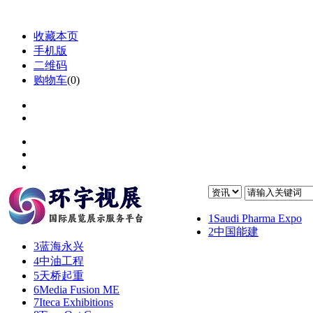
收藏本页
手机版
二维码
购物车
(
0
)
1
Saudi Pharma Expo
2
中国能建
3
蓝海永兴
4
中油工程
5
天桥起重
6
Media Fusion ME
7
Iteca Exhibitions