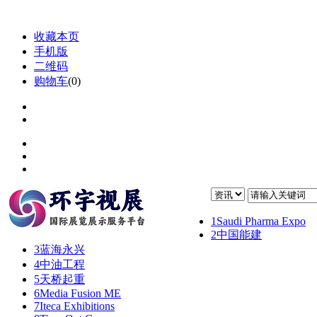
收藏本页
手机版
二维码
购物车
(
0
)
1
Saudi Pharma Expo
2
中国能建
3
蓝海永兴
4
中油工程
5
天桥起重
6
Media Fusion ME
7
Iteca Exhibitions