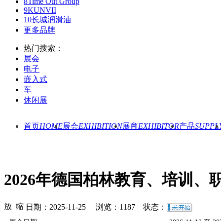
8
Time Out Group
9
KUNVII
10
长城润滑油
更多品牌
热门搜索：
展会
电子
嵌入式
车
休闲展
首页
HOME
展会
EXHIBITION
展商
EXHIBITOR
产品
SUPPL
2026年德国柏林教育、培训
日期：2025-11-25 浏览：
1187
状态：