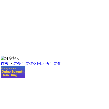
L
首页
>
展会
>
文体休闲运动
>
文化