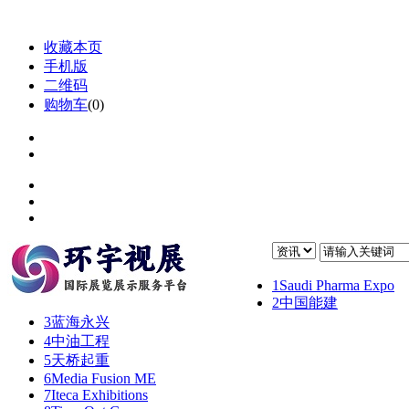
收藏本页
手机版
二维码
购物车
(
0
)
1
Saudi Pharma Expo
2
中国能建
3
蓝海永兴
4
中油工程
5
天桥起重
6
Media Fusion ME
7
Iteca Exhibitions