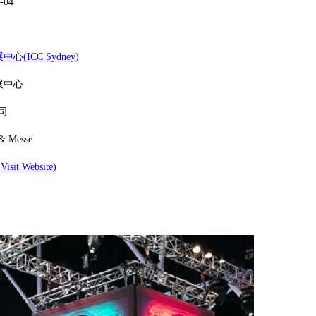
-04
ICC Sydney)
展中心
司
 & Messe
t Website)