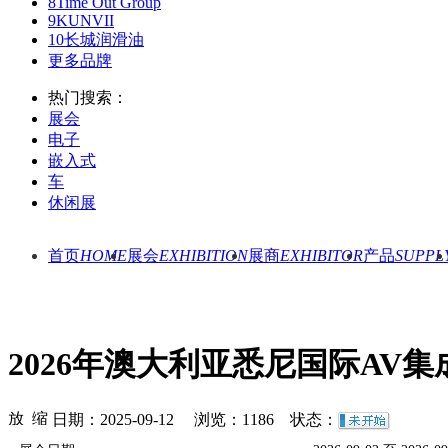
8
Time Out Group
9
KUNVII
10
长城润滑油
更多品牌
热门搜索：
展会
电子
嵌入式
车
休闲展
首页
HOME
展会
EXHIBITION
展商
EXHIBITOR
产品
SUPPL
2026年澳大利亚悉尼国际AV
日期：2025-09-12 浏览：
1186
状态：