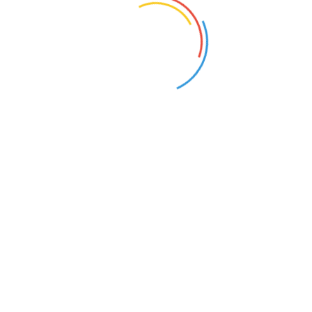
联系人：Ms. Liang Xiao Yi
联系电话：+84908292882
电子邮件：ltnghe@thipha.com.vn
联系方式
公司：
深圳市中杭贸易有限公司
状态：
离线
发送信件
在线交谈
姓名：罗宇杭(女士)
电话：
0755-88850114
手机：
13828846586
传真：0755-23981406