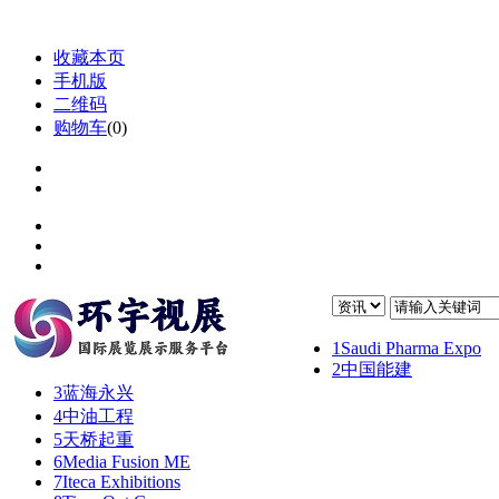
收藏本页
手机版
二维码
购物车
(
0
)
1
Saudi Pharma Expo
2
中国能建
3
蓝海永兴
4
中油工程
5
天桥起重
6
Media Fusion ME
7
Iteca Exhibitions