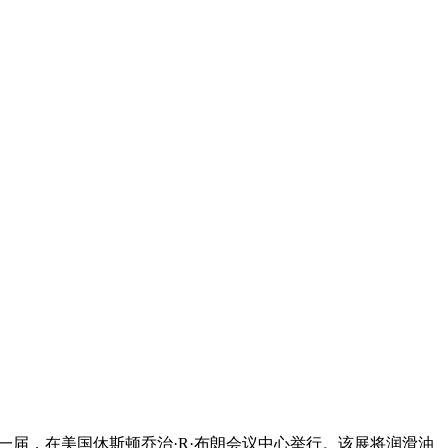
开始，一年一届，在美国休斯顿乔治·R·布朗会议中心举行。该展将润滑油