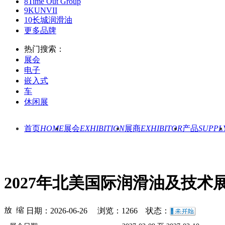
8
Time Out Group
9
KUNVII
10
长城润滑油
更多品牌
热门搜索：
展会
电子
嵌入式
车
休闲展
首页
HOME
展会
EXHIBITION
展商
EXHIBITOR
产品
SUPPL
2027年北美国际润滑油及技术
日期：2026-06-26 浏览：
1266
状态：