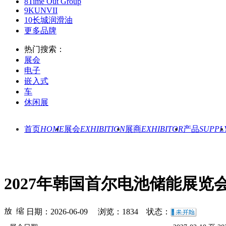
8
Time Out Group
9
KUNVII
10
长城润滑油
更多品牌
热门搜索：
展会
电子
嵌入式
车
休闲展
首页
HOME
展会
EXHIBITION
展商
EXHIBITOR
产品
SUPPL
2027年韩国首尔电池储能展览
日期：2026-06-09 浏览：
1834
状态：