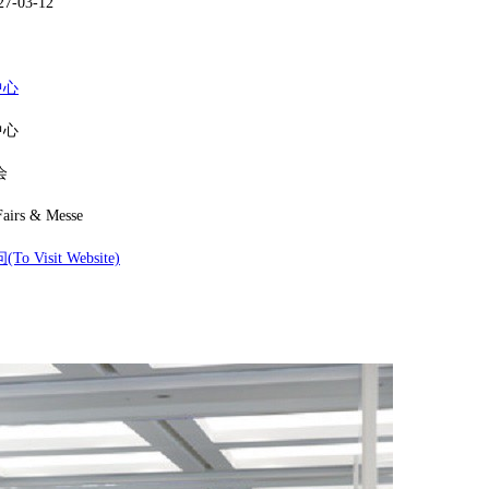
27-03-12
中心
中心
会
airs & Messe
Visit Website)