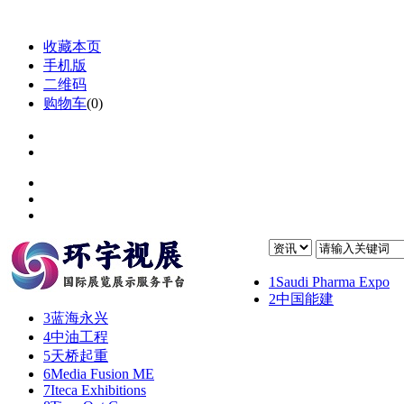
收藏本页
手机版
二维码
购物车
(
0
)
1
Saudi Pharma Expo
2
中国能建
3
蓝海永兴
4
中油工程
5
天桥起重
6
Media Fusion ME
7
Iteca Exhibitions