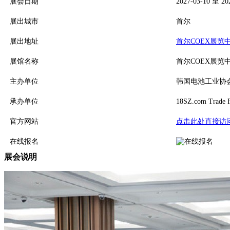
展会日期
2027-03-10 至 20
展出城市
首尔
展出地址
首尔COEX展览
展馆名称
首尔COEX展览
主办单位
韩国电池工业协
承办单位
18SZ.com Trade F
官方网站
点击此处直接访问(To 
在线报名
展会说明