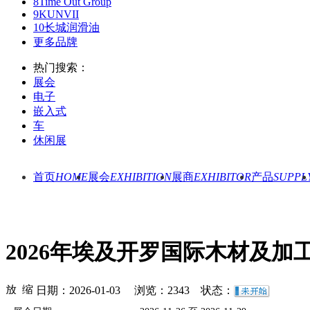
8
Time Out Group
9
KUNVII
10
长城润滑油
更多品牌
热门搜索：
展会
电子
嵌入式
车
休闲展
首页
HOME
展会
EXHIBITION
展商
EXHIBITOR
产品
SUPPL
2026年埃及开罗国际木材及加
日期：2026-01-03 浏览：
2343
状态：