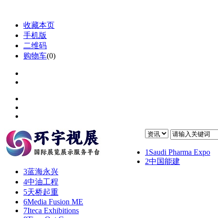
收藏本页
手机版
二维码
购物车
(
0
)
1
Saudi Pharma Expo
2
中国能建
3
蓝海永兴
4
中油工程
5
天桥起重
6
Media Fusion ME
7
Iteca Exhibitions