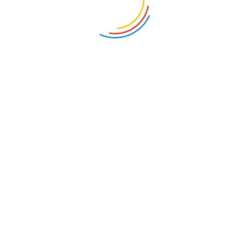
参展展会：法兰克福纸制品及办公文具展览会 ，展会简介：法兰克福
纸制品及办公文具展览会“Paperworld”是办公文具界首屈一指的国际
贸易盛会，是全球最大的、最齐全的办公文具用品、纸制用品博览
会，每年一届，在法兰克福国际展览中心举行。每年都吸引了世界各
地专业人士的翘首参与。自九十年代以来，每年的Paperworld都吸引
了众多来自世界各地的展商及观众到会。现将欧洲打印机耗材专业展
览会Remanex/REMAX合并进来，更加突出PAPERWORLD展是全球
办公用品的重要博览会地位。每年一月举行，正是各行业企事业行政
单位制订及采购全年的办公用品的时间。
●
登录
注册
投诉
回顶部
触屏版
电脑版
客户端
Copyright ©2026 18SZ.com HYSZ MESSE All Rights Reserved
Apex Microelectronics Co., Ltd.版权所有 国际会展网技术支持
首页
一键拨号
短信
联系我们