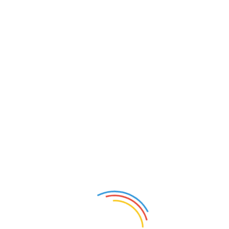
取消
Shanghai Eastsun Marine CO., Ltd.
普通会员
首页
公司介绍
供应产品
采购清单
新闻中
公司介绍
更多