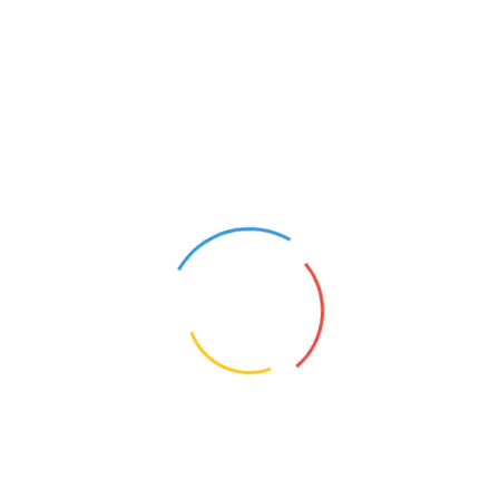
近日，工业和信息化部正式确定了国内12个城市为首批产
业链供应链生态体系建设试点。
由深圳市推荐欣旺达牵头打造
的先进电池产业链供应链生态体系建设试点成功入选。
开展产业链供应链生态体系建设试点是贯彻落实党中央、
国务院决策部署，提升产业链供应链创新能力，增强稳定性和
竞争力的重要举措。
据介绍，试点城市要通过机制创新、要素集聚、平台搭
建、数智赋能和政策支持，推动区域产业链供应链生态体系迭
代升级，形成龙头企业、配套企业、高等院校、科研院所、第
三方平台、金融机构等协同联动、竞合共生的生态发展格局。
通过试点，探索形成“遴选试点—加强指导—资源倾斜—滚动评