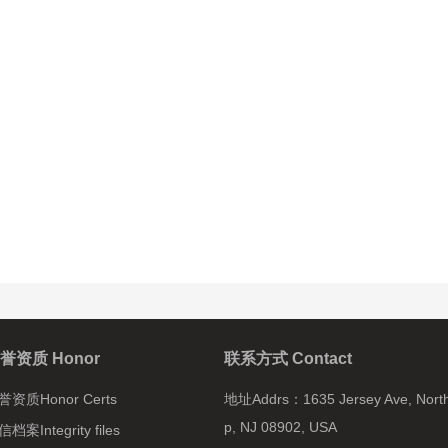
誉资质 Honor
联系方式 Contact
誉资质Honor Certs
地址Addrs：
1635 Jersey Ave, Nort
p, NJ 08902, USA
档案Integrity files