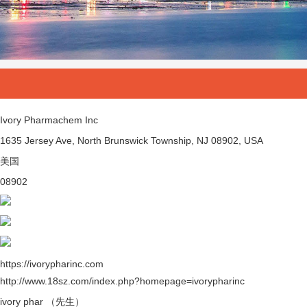
Ivory Pharmachem Inc
1635 Jersey Ave, North Brunswick Township, NJ 08902, USA
美国
08902
https://ivorypharinc.com
http://www.18sz.com/index.php?homepage=ivorypharinc
ivory phar （先生）