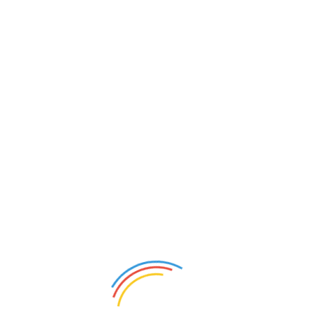
Hefei Wondo Hometextile Co., Ltd.
普通会员
首页
公司介绍
供应产品
采购清单
新闻中
暂无数据
登录
注册
投诉
回顶部
触屏版
电脑版
客户端
Copyright ©2026 18SZ.com HYSZ MESSE All Rights Reserved